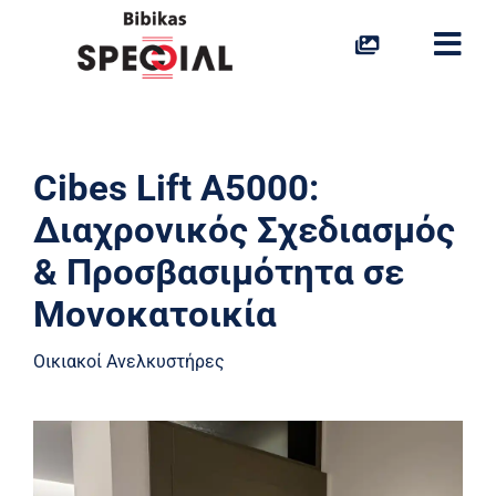
Skip
to
Togg
content
Navi
Ανελκυστήρες Σκάλας
Cibes Lift A5000:
Ανελκυστήρας Πλατφόρμας
Διαχρονικός Σχεδιασμός
Οικιακοί Ανελκυστήρες
& Προσβασιμότητα σε
Μονοκατοικία
Aναβατόρια
Οικιακοί Ανελκυστήρες
Ράμπες
Προσβασιμότητα στο Νερό
Ιδιαίτερες Λύσεις