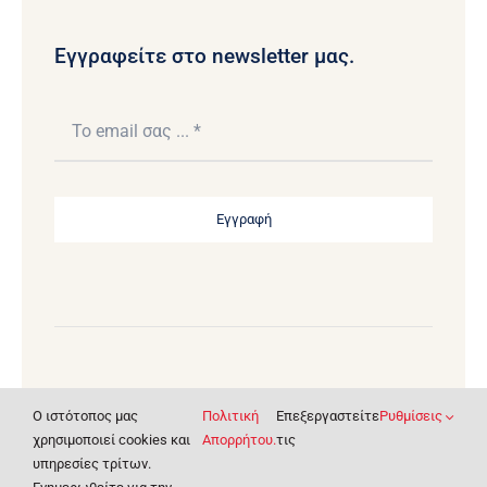
Εγγραφείτε στο newsletter μας.
Εγγραφή
© 2020 - 2026 • Πνευματικά δικαιώματα Bibikas
O ιστότοπος μας
Πολιτική
Επεξεργαστείτε
Ρυθμίσεις
Special. • Σχεδίαση & Υλοποίηση Ιστοσελίδας
χρησιμοποιεί cookies και
Απορρήτου.
τις
Pontemedia
υπηρεσίες τρίτων.