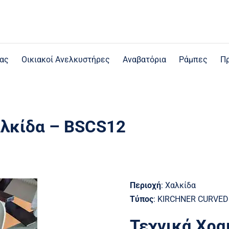
ας
Οικιακοί Ανελκυστήρες
Aναβατόρια
Ράμπες
Πρ
αλκίδα – BSCS12
Περιοχή
:
Χαλκίδα
Τύπος
: KIRCHNER CURVED
Τεχνικά Χρα