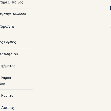
τήρες Πισίνας
η στην Θάλασσα
τόμων &
ν
ές Ράμπες
 Κατωφλίου
Οχήματος
 Ράμπα
ίου
 Ράμπες
ς Λύσεις