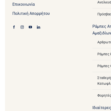
Ανελκυσ
Επικοινωνία
Πολιτική Απορρήτου
Πρόσβασ
Ράμπες Α
Αμαξιδίω
Αρθρωτ
Ράμπες
Ράμπες 
Σταθερή
Κατωφλ
Φορητές
Ιδιαίτερε