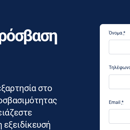
Πρόσβαση
Όνομα
*
Τηλέφων
εξαρτησία στο
προσβασιμότητας
Email
*
ρειάζεστε
η εξειδίκευσή