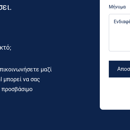
σει.
Μήνυμα
κτό;
Αποσ
πικοινωνήσετε μαζί
l μπορεί να σας
α προσβάσιμο