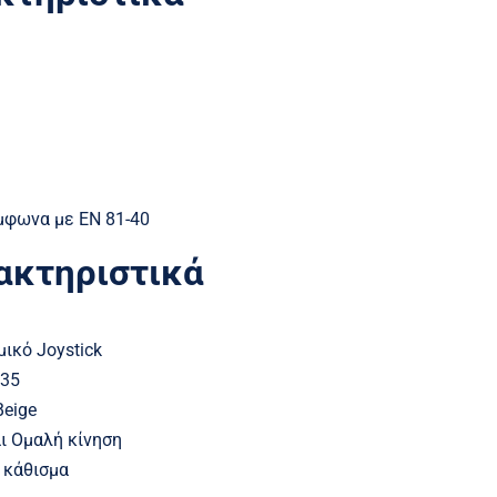
μφωνα με EN 81-40
ακτηριστικά
ικό Joystick
035
Beige
ι Ομαλή κίνηση
 κάθισμα