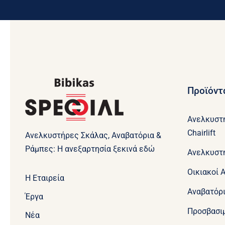
Προϊόντ
Ανελκυστ
Chairlift
Ανελκυστήρες Σκάλας, Αναβατόρια &
Ράμπες: Η ανεξαρτησία ξεκινά εδώ
Ανελκυστ
Οικιακοί 
Η Εταιρεία
Aναβατόρ
Έργα
Προσβασι
Νέα