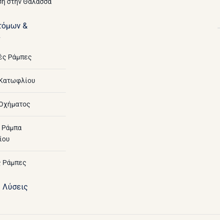
η στην Θάλασσα
τόμων &
ν
ές Ράμπες
 Κατωφλίου
Οχήματος
 Ράμπα
ίου
 Ράμπες
ς Λύσεις