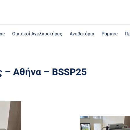
ας
Οικιακοί Ανελκυστήρες
Aναβατόρια
Ράμπες
Πρ
 – Αθήνα – BSSP25