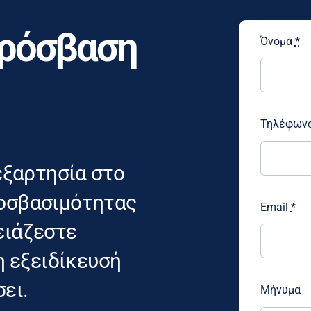
Πρόσβαση
Όνομα
*
Τηλέφων
εξαρτησία στο
προσβασιμότητας
Email
*
ρειάζεστε
η εξειδίκευσή
σει.
Μήνυμα