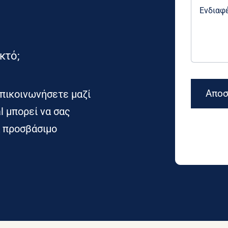
κτό;
Αποσ
πικοινωνήσετε μαζί
l μπορεί να σας
α προσβάσιμο