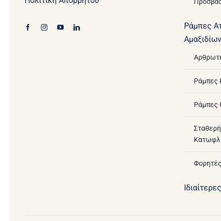
Πολιτική Απορρήτου
Πρόσβασ
Ράμπες Α
Αμαξιδίω
Αρθρωτ
Ράμπες
Ράμπες 
Σταθερή
Κατωφλ
Φορητές
Ιδιαίτερε