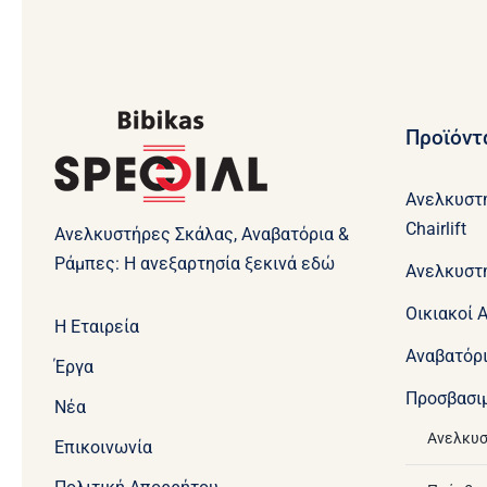
Προϊόντ
Ανελκυστ
Chairlift
Ανελκυστήρες Σκάλας, Αναβατόρια &
Ράμπες: Η ανεξαρτησία ξεκινά εδώ
Ανελκυστ
Οικιακοί 
Η Εταιρεία
Aναβατόρ
Έργα
Προσβασι
Νέα
Ανελκυσ
Επικοινωνία