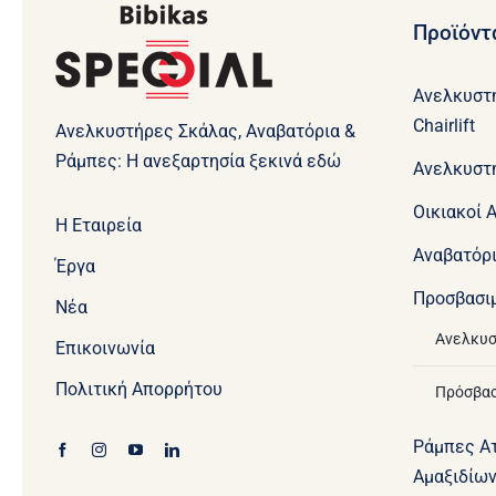
Προϊόντ
Ανελκυστ
Chairlift
Ανελκυστήρες Σκάλας, Αναβατόρια &
Ράμπες: Η ανεξαρτησία ξεκινά εδώ
Ανελκυστ
Οικιακοί 
Η Εταιρεία
Aναβατόρ
Έργα
Προσβασι
Νέα
Ανελκυσ
Επικοινωνία
Πολιτική Απορρήτου
Πρόσβασ
Ράμπες Α
Αμαξιδίω