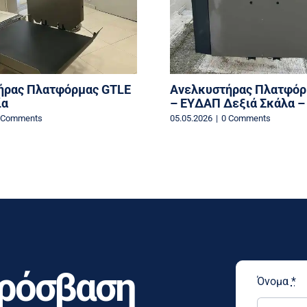
ήρας Πλατφόρμας GTLE
Ανελκυστήρας Πλατφόρ
ία
– EYΔΑΠ Δεξιά Σκάλα –
 Comments
05.05.2026
|
0 Comments
Πρόσβαση
Όνομα
*