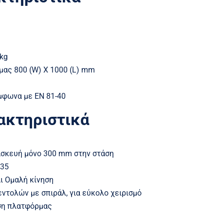
kg
μας 800 (W) X 1000 (L) mm
μφωνα με EN 81-40
ακτηριστικά
ασκευή μόνο 300 mm στην στάση
035
ι Ομαλή κίνηση
εντολών με σπιράλ, για εύκολο χειρισμό
ση πλατφόρμας