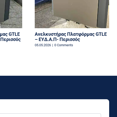
μας GTLE
Ανελκυστήρας Πλατφόρμας GTLE
 Περισσός
– EYΔ.Α.Π- Περισσός
05.05.2026
|
0 Comments