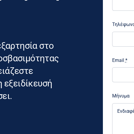
Τηλέφων
εξαρτησία στο
προσβασιμότητας
Email
*
ρειάζεστε
η εξειδίκευσή
σει.
Μήνυμα