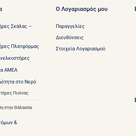
α
Ο Λογαριασμός μου
ήρες Σκάλας –
Παραγγελίες
Διευθύνσεις
ήρες Πλατφόρμας
Στοιχεία Λογαριασμού
Ανελκυστήρες
ια ΑΜΕΑ
μότητα στο Νερό
τήρες Πισίνας
η στην Θάλασσα
τόμων &
ν