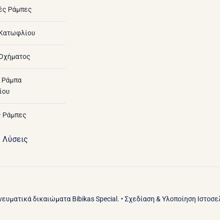
ές Ράμπες
 Κατωφλίου
Οχήματος
 Ράμπα
ίου
 Ράμπες
ς Λύσεις
Πνευματικά δικαιώματα Bibikas Special. • Σχεδίαση & Υλοποίηση Ιστοσ