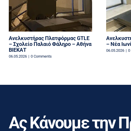
Ανελκυστήρας Πλατφόρμας GTLE
Ανελκυστ
– Σχολείο Παλαιό Φάληρο – Αθήνα
– Νέα Ιων
ΒΙΕΚΑΤ
06.05.2026
|
0
06.05.2026
|
0 Comments
Ας Κάνουμε την 