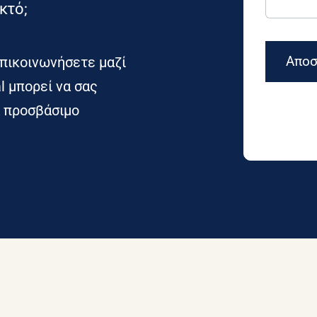
κτό;
Αποσ
πικοινωνήσετε μαζί
l μπορεί να σας
α προσβάσιμο